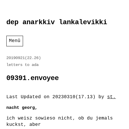
Zum
dep anarkkiv lankalevikki
Inhalt
springen
Menü
20190921(22.26)
letters to ada
09391.envoyee
Last Updated on 20230310(17.13) by
st.
nacht georg,
ich weisz sowieso nicht, ob du jemals
kuckst, aber