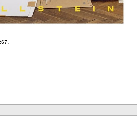
267
.