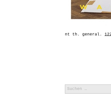
nt th. general.
12
Suchen
nach: