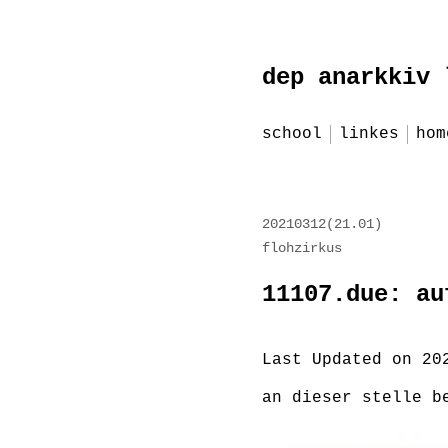
Zum
dep anarkkiv 
Inhalt
springen
school
linkes
hom
red
20210312(21.01)
flohzirkus
11107.due: au
Last Updated on 20
an dieser stelle b