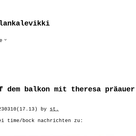
lankalevikki
Untermenü
e
ausklappen
irect
f dem balkon mit theresa präauer
230310(17.13) by
st.
ei time/bock nachrichten zu: